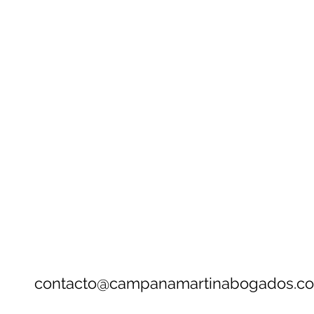
contacto@campanamartinabogados.c