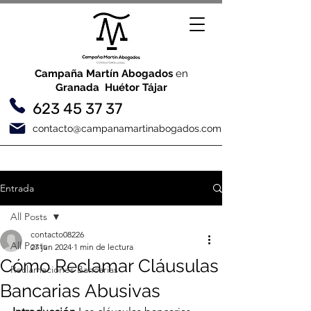
Campaña Martín Abogados
en
Granada Huétor Tájar
623 45 37 37
contacto@campanamartinabogados.com
Entrada
All Posts
contacto08226
All Posts
27 jun 2024
1 min de lectura
Cómo Reclamar Cláusulas
Reclamaciones Bancarias
Bancarias Abusivas