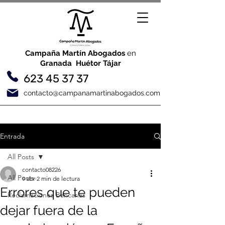
Campaña Martín Abogados
en
Granada Huétor Tájar
623 45 37 37
contacto@campanamartinabogados.com
Entrada
All Posts
contacto08226
All Posts
9 abr
2 min de lectura
Errores que te pueden
Reclamaciones Bancarias
dejar fuera de la