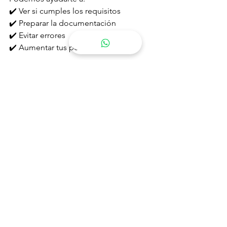
✔️ Ver si cumples los requisitos
✔️ Preparar la documentación
✔️ Evitar errores
✔️ Aumentar tus posibilidades
💬 Conclusión
La regularización de 2026 puede ser 
una gran oportunidad, pero también:
👉 
muchas personas se quedarán fuera
👉 no por no poder…
👉 sino por no hacerlo bien
Y la diferencia está en 
prepararse a 
tiempo
.
Consulta con nuestro 