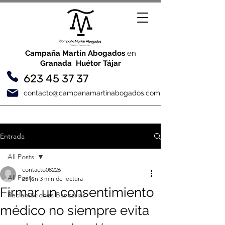
Campaña Martín Abogados
en
Granada Huétor Tájar
623 45 37 37
contacto@campanamartinabogados.com
Entrada
All Posts
contacto08226
All Posts
25 jun
3 min de lectura
Firmar un consentimiento
Reclamaciones Bancarias
médico no siempre evita