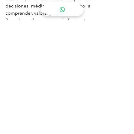
decisiones médicas. Tiene derecho a 
comprender, valorar y decidir.
Por ello, cada vez son más frecuentes 
las reclamaciones basadas no tanto en 
un error quirúrgico, sino en la ausencia 
de una información adecuada antes de 
la intervención.
Porque en materia sanitaria no basta 
con actuar correctamente: también es 
imprescindible informar correctamente. 
Y cuando esa información falta, pueden 
existir importantes consecuencias 
legales para el centro médico o el 
profesional responsable.
Consulta con nuestro 
despacho
Si necesitas ayuda, 
reserva tu cita en 