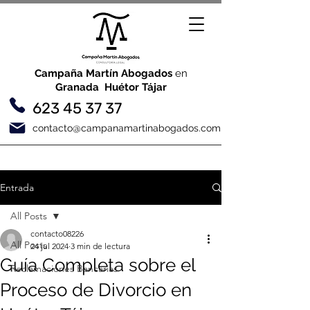
Campaña Martín Abogados
en
Granada Huétor Tájar
623 45 37 37
contacto@campanamartinabogados.com
Entrada
All Posts
contacto08226
All Posts
24 jul 2024
3 min de lectura
Guía Completa sobre el
Reclamaciones Bancarias
Proceso de Divorcio en