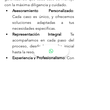
con la máxima diligencia y cuidado.
Asesoramiento Personalizado
: 
Cada caso es único, y ofrecemos 
soluciones adaptadas a tus 
necesidades específicas.
Representación Integral
: Te 
acompañamos en cada paso del 
proceso, desde la consulta inicial 
hasta la resolución final.
Experiencia y Profesionalismo
: Con 
años de experiencia en derecho 
de familia, nos esforzamos por 
obtener los mejores resultados 
para nuestros clientes.
Contacto
Si necesitas asesoramiento sobre un 
proceso de divorcio o cualquier otro 
asunto legal, no dudes en 