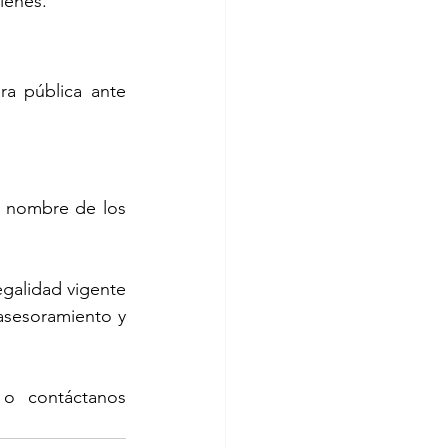
ienes.
a pública ante 
a nombre de los 
galidad vigente 
asesoramiento y 
 o contáctanos 