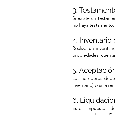
3. Testament
Si existe un testam
no haya testamento, 
4. Inventari
Realiza un inventar
propiedades, cuentas
5. Aceptació
Los herederos deben
inventario) o si la re
6. Liquidaci
Este impuesto d