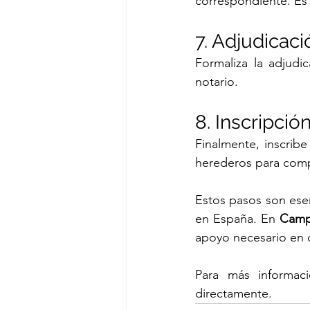
correspondiente. Es 
7. Adjudicac
Formaliza la adjudi
notario.
8. Inscripció
Finalmente, inscrib
herederos para comp
Estos pasos son esen
en España. En 
Camp
apoyo necesario en 
Para más informaci
directamente.