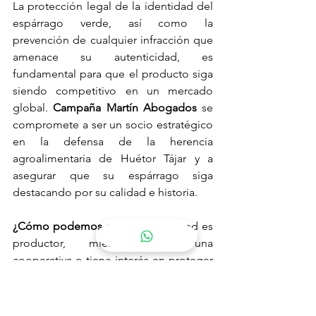
La protección legal de la identidad del 
espárrago verde, así como la 
prevención de cualquier infracción que 
amenace su autenticidad, es 
fundamental para que el producto siga 
siendo competitivo en un mercado 
global. 
Campaña Martín Abogados
 se 
compromete a ser un socio estratégico 
en la defensa de la herencia 
agroalimentaria de Huétor Tájar y a 
asegurar que su espárrago siga 
destacando por su calidad e historia.
¿Cómo podemos ayudarle?
 Si usted es 
productor, miembro de una 
cooperativa o tiene interés en proteger 
la denominación y calidad de sus 
productos, contacte con Campaña 
Martín Abogados para obtener un 