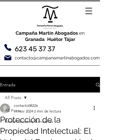
Campaña Martín Abogados
en
Granada Huétor Tájar
623 45 37 37
contacto@campanamartinabogados.com
Entrada
All Posts
contacto08226
All Posts
11 nov 2024
2 min de lectura
Protección de la
Reclamaciones Bancarias
Propiedad Intelectual: El