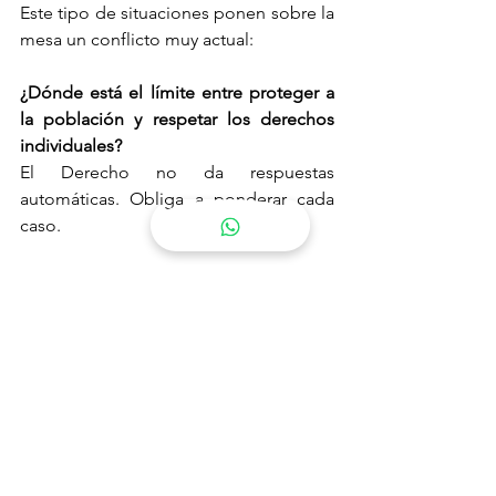
Este tipo de situaciones ponen sobre la 
mesa un conflicto muy actual:
¿Dónde está el límite entre proteger a 
la población y respetar los derechos 
individuales?
El Derecho no da respuestas 
automáticas. Obliga a ponderar cada 
caso.
¿Por qué esto te interesa 
(aunque no estés en ese 
barco)?
Porque este tipo de decisiones:
Afectan a viajeros, empresas y 
seguros
Impactan en derechos 