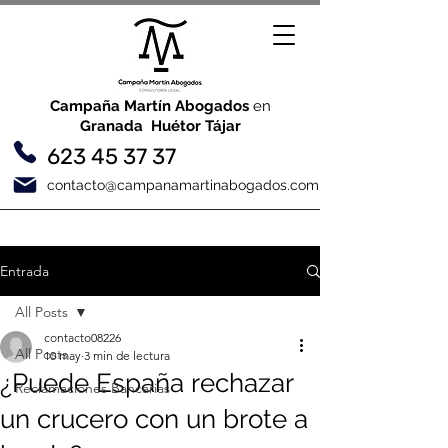
Campaña Martín Abogados
en
Granada Huétor Tájar
623 45 37 37
contacto@campanamartinabogados.com
Entrada
All Posts
contacto08226
All Posts
10 may
3 min de lectura
¿Puede España rechazar
Reclamaciones Bancarias
un crucero con un brote a