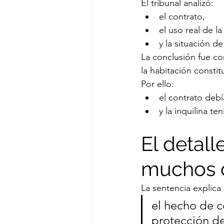
El tribunal analizó:
el contrato,
el uso real de la
y la situación de
La conclusión fue c
la habitación constit
Por ello:
el contrato deb
y la inquilina te
El detal
muchos 
La sentencia explica
el hecho de 
protección de