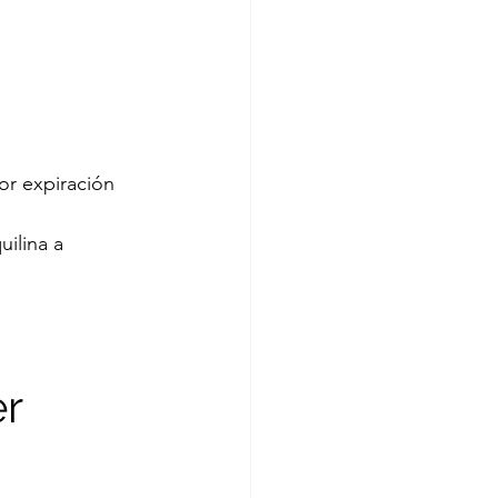
or expiración 
ilina a 
r 