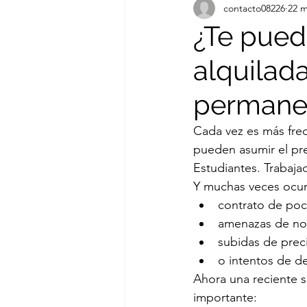
contacto08226
22 
¿Te pued
alquilada
permane
Cada vez es más fre
pueden asumir el pr
Estudiantes. Trabaja
Y muchas veces ocur
contrato de po
amenazas de no
subidas de prec
o intentos de d
Ahora una reciente s
importante: