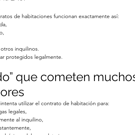
.
atos de habitaciones funcionan exactamente así:
da,
o,
otros inquilinos.
tar protegidos legalmente.
do” que cometen muchos
ores
tenta utilizar el contrato de habitación para:
gas legales,
mente al inquilino,
nstantemente,