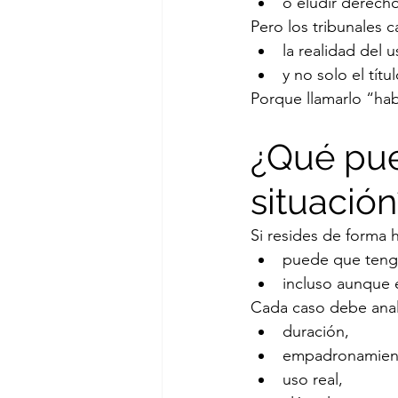
o eludir derecho
Pero los tribunales c
la realidad del u
y no solo el títu
Porque llamarlo “hab
¿Qué pue
situación
Si resides de forma 
puede que tenga
incluso aunque e
Cada caso debe anal
duración,
empadronamien
uso real,