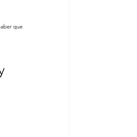
saber que 
y 