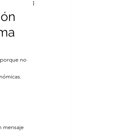
ión
rma
 porque no 
onómicas.
un mensaje 