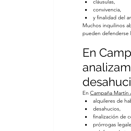
cláusulas,
convivencia,
y finalidad del 
Muchos inquilinos a
pueden defenderse 
En Camp
analizamo
desahuc
En 
Campaña Martín
alquileres de ha
desahucios,
finalización de 
prórrogas legale