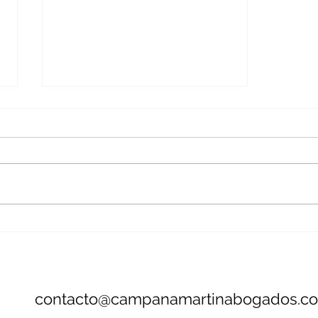
Firmar un consentimiento
médico no siempre evita
una indemnización
"Aunque la operación salga bien,
el paciente puede tener derecho
a una indemnización si no fue
correctamente informado de los
riesgos y alternativas." Esa idea
genera impacto porque rompe
una creencia
contacto@campanamartinabogados.c