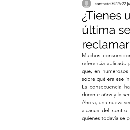
contacto08226
22 j
¿Tienes 
última s
reclamar
Muchos consumidore
referencia aplicado 
que, en numerosos c
sobre qué era ese í
La consecuencia ha 
durante años y la s
Ahora, una nueva sen
alcance del control
quienes todavía se p