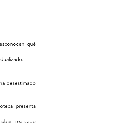
desconocen qué 
idualizado.
ha desestimado 
oteca presenta 
ber realizado 