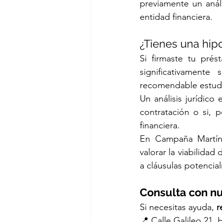
previamente un análi
entidad financiera.
¿Tienes una hip
Si firmaste tu pré
significativamente
recomendable estudi
Un análisis jurídico 
contratación o si, p
financiera.
En Campaña Martín
valorar la viabilida
a cláusulas potencia
Consulta con n
Si necesitas ayuda, 
r
📍 Calle Galileo 21, 