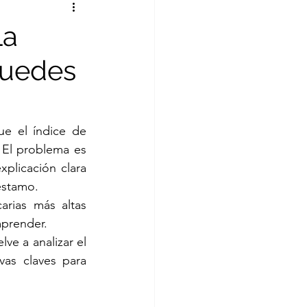
La
puedes
 el índice de 
 El problema es 
plicación clara 
éstamo.
rias más altas 
mprender.
e a analizar el 
as claves para 