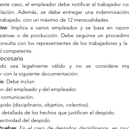
este caso, el empleador debe notificar al trabajador c
elación. Además, se debe entregar una indemnización
 trabajado, con un máximo de 12 mensualidades.
ivo
: Implica a varios empleados y se basa en razon
izativas o de producción. Debe seguirse un procedimie
onsulta con los representantes de los trabajadores y la n
al competente.
ecesaria
do sea legalmente válido y no se considere imp
r con la siguiente documentación:
do
: Debe incluir:
ión del empleado y del empleador.
 comunicación.
ido (disciplinario, objetivo, colectivo).
 detallada de los hechos que justifican el despido.
ectividad del despido.
Pruebas
: En el caso de despidos disciplinarios, es cruc