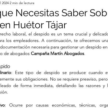
ul 2024
2 min de lectura
que Necesitas Saber Sobr
en Huétor Tájar
echo laboral, el despido es un tema crucial y delicado
a los empleadores. A continuación, te ofrecemos una
a documentación necesaria para gestionar un despido en 
ho de abogados 
Campaña Martín Abogados
. 
spido
inario
: Este tipo de despido se produce cuando el 
emente sus obligaciones. No se requiere preaviso, pero
pleado de forma inmediata, detallando las razones y 
sión.
ivo
: Ocurre por causas económicas, técnicas, organ