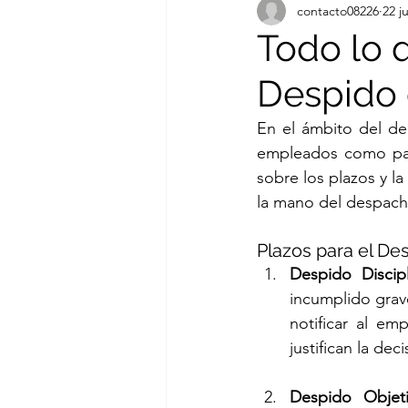
contacto08226
22 j
Todo lo 
Despido 
En el ámbito del der
empleados como par
sobre los plazos y l
la mano del despac
Plazos para el De
Despido Discipl
incumplido grav
notificar al em
justifican la deci
Despido Objet