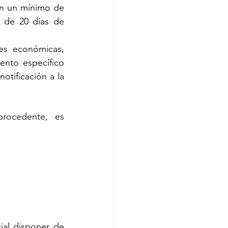
on un mínimo de 
 de 20 días de 
es económicas, 
nto específico 
otificación a la 
rocedente, es 
ial disponer de 