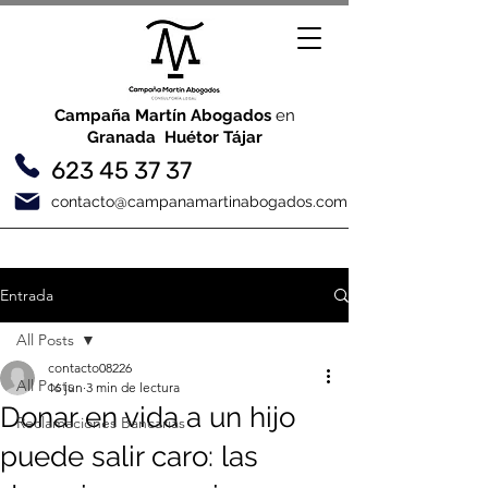
Campaña Martín Abogados
en
Granada Huétor Tájar
623 45 37 37
contacto@campanamartinabogados.com
Entrada
All Posts
contacto08226
All Posts
16 jun
3 min de lectura
Donar en vida a un hijo
Reclamaciones Bancarias
puede salir caro: las