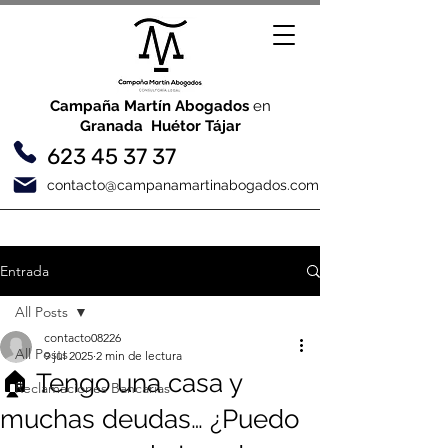
Campaña Martín Abogados
en
Granada Huétor Tájar
623 45 37 37
contacto@campanamartinabogados.com
Entrada
All Posts
contacto08226
All Posts
9 jul 2025
2 min de lectura
🏠 Tengo una casa y
Reclamaciones Bancarias
muchas deudas… ¿Puedo