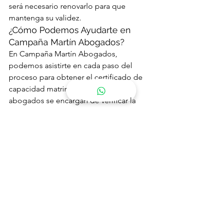
será necesario renovarlo para que 
mantenga su validez.
¿Cómo Podemos Ayudarte en 
Campaña Martín Abogados?
En Campaña Martín Abogados, 
podemos asistirte en cada paso del 
proceso para obtener el certificado de 
capacidad matrimonial. Nuestros 
abogados se encargan de verificar la 
documentación, asesorarte en la 
legalización y traducción de 
documentos, y resolver cualquier duda 
que tengas sobre los requisitos en el 
país donde planeas casarte. Contar 
con la documentación correcta es 
esencial para evitar retrasos en tu boda 
y asegurar que cumples con todos los 
requisitos legales.
Contacto