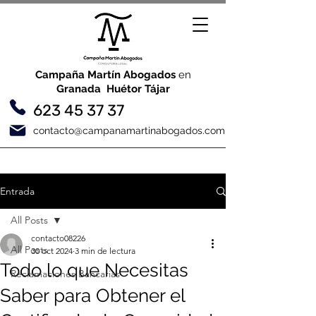
Campaña Martín Abogados
en
Granada Huétor Tájar
623 45 37 37
contacto@campanamartinabogados.com
Entrada
All Posts
contacto08226
All Posts
30 oct 2024
3 min de lectura
Todo lo que Necesitas
Reclamaciones Bancarias
Saber para Obtener el